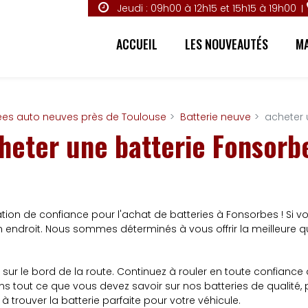
Jeudi : 09h00 à 12h15 et 15h15 à 19h00
ACCUEIL
LES NOUVEAUTÉS
MA
ées auto neuves près de Toulouse
Batterie neuve
acheter 
heter une batterie Fonsorb
nation de confiance pour l'achat de batteries à Fonsorbes ! Si v
endroit. Nous sommes déterminés à vous offrir la meilleure qua
r sur le bord de la route. Continuez à rouler en toute confiance
ns tout ce que vous devez savoir sur nos batteries de qualité
rouver la batterie parfaite pour votre véhicule.