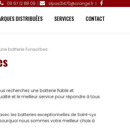
09 67 12 88 09
slpas31470@orange.fr
RQUES DISTRIBUÉES
SERVICES
CONTACT
une batterie Fonsorbes
es
ous recherchez une batterie fiable et
lité et le meilleur service pour répondre à tous
 avec les batteries exceptionnelles de Saint-Lys
, pourquoi nous sommes votre meilleur choix à