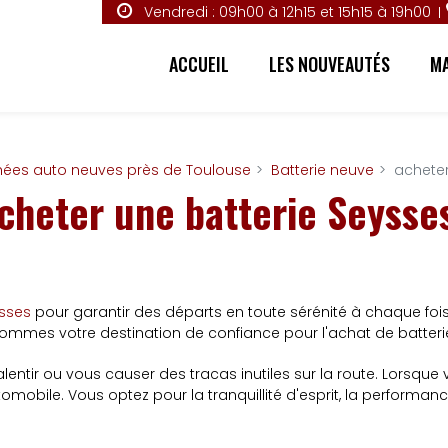
Vendredi : 09h00 à 12h15 et 15h15 à 19h00
ACCUEIL
LES NOUVEAUTÉS
MA
hées auto neuves près de Toulouse
Batterie neuve
acheter
cheter une batterie Seysse
ysses
pour garantir des départs en toute sérénité à chaque foi
sommes votre destination de confiance pour l'achat de batteri
lentir ou vous causer des tracas inutiles sur la route. Lorsque
bile. Vous optez pour la tranquillité d'esprit, la performance