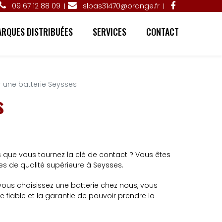
09 67 12 88 09
slpas31470@orange.fr
RQUES DISTRIBUÉES
SERVICES
CONTACT
 une batterie Seysses
s
s que vous tournez la clé de contact ? Vous êtes
es de qualité supérieure à Seysses.
 vous choisissez une batterie chez nous, vous
 fiable et la garantie de pouvoir prendre la